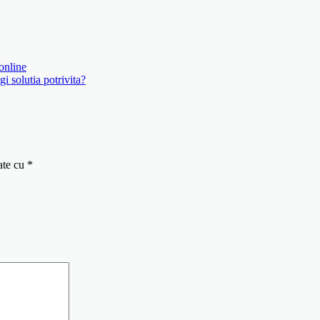
online
i solutia potrivita?
ate cu
*