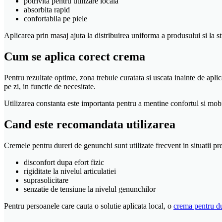
potrivita pentru utilizare locala
absorbita rapid
confortabila pe piele
Aplicarea prin masaj ajuta la distribuirea uniforma a produsului si la 
Cum se aplica corect crema
Pentru rezultate optime, zona trebuie curatata si uscata inainte de apl
pe zi, in functie de necesitate.
Utilizarea constanta este importanta pentru a mentine confortul si mobili
Cand este recomandata utilizarea
Cremele pentru dureri de genunchi sunt utilizate frecvent in situatii p
disconfort dupa efort fizic
rigiditate la nivelul articulatiei
suprasolicitare
senzatie de tensiune la nivelul genunchilor
Pentru persoanele care cauta o solutie aplicata local, o
crema pentru du