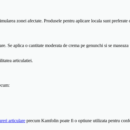
stimularea zonei afectate. Produsele pentru aplicare locala sunt preferate
icare. Se aplica o cantitate moderata de crema pe genunchi si se maseaza 
tatea articulatiei.
recum:
reri articulare
precum Kamfolin poate fi o optiune utilizata pentru confor