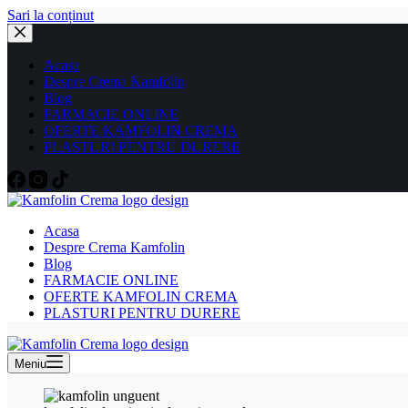
Sari la conținut
Acasa
Despre Crema Kamfolin
Blog
FARMACIE ONLINE
OFERTE KAMFOLIN CREMA
PLASTURI PENTRU DURERE
Acasa
Despre Crema Kamfolin
Blog
FARMACIE ONLINE
OFERTE KAMFOLIN CREMA
PLASTURI PENTRU DURERE
Meniu